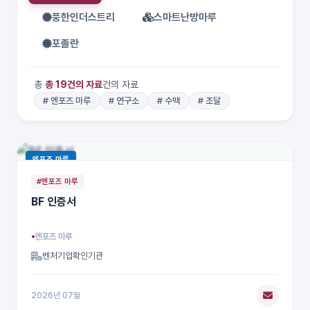
풍한인더스트리
스마트난방마루
포졸란
총
총
19
건의 자료
건의 자료
# 엔포즈 마루
# 연구소
# 수맥
# 조달
엔포즈 마루
#엔포즈 마루
BF 인증서
엔포즈 마루
벤처기업확인기관
2026년 07월